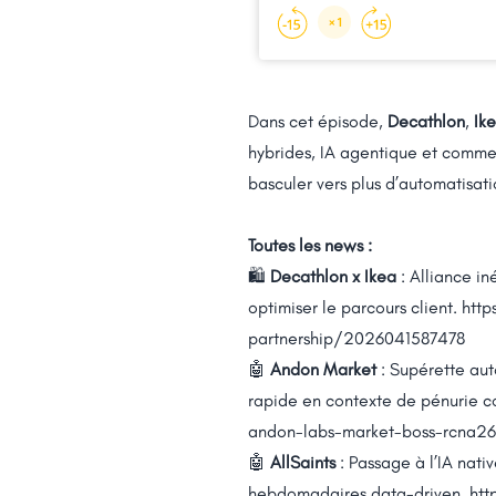
Dans cet épisode,
Decathlon
,
Ik
hybrides, IA agentique et commer
basculer vers plus d’automatisat
Toutes les news :
🛍️
Decathlon x Ikea
: Alliance in
optimiser le parcours client.
http
partnership/2026041587478
🤖
Andon Market
: Supérette aut
rapide en contexte de pénurie 
andon-labs-market-boss-rcna26
🤖
AllSaints
: Passage à l’IA nati
hebdomadaires data-driven.
htt