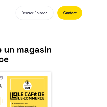
Dernier Épisode
Contact
e un magasin
rce