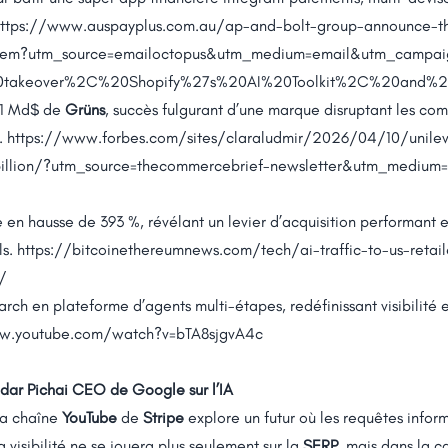
ttps://www.auspayplus.com.au/ap-and-bolt-group-announce-th
eem?utm_source=emailoctopus&utm_medium=email&utm_campa
20takeover%2C%20Shopify%27s%20AI%20Toolkit%2C%20and%
d’1 Md$ de
Grüns
, succès fulgurant d’une marque disruptant les c
.
https://www.forbes.com/sites/claraludmir/2026/04/10/unile
billion/?utm_source=thecommercebrief-newsletter&utm_medium
ve en hausse de 393 %, révélant un levier d’acquisition performant
ls.
https://bitcoinethereumnews.com/tech/ai-traffic-to-us-retail
/
arch en plateforme d’agents multi-étapes, redéfinissant visibilité e
w.youtube.com/watch?v=bTA8sjgvA4c
ndar Pichai CEO de Google sur l’IA
la chaîne
YouTube
de
Stripe
explore un futur où les requêtes infor
a visibilité ne se jouera plus seulement sur la
SERP
, mais dans la 