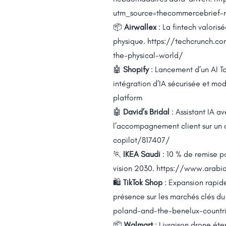
utm_source=thecommercebrief-n
📦
Airwallex
: La fintech valori
physique.
https://techcrunch.co
the-physical-world/
🤖
Shopify
: Lancement d’un AI T
intégration d’IA sécurisée et mo
platform
🤖
David’s Bridal
: Assistant IA a
l’accompagnement client sur un 
copilot/817407/
🏃
IKEA Saudi
: 10 % de remise p
vision 2030.
https://www.arabia
🛍️
TikTok Shop
: Expansion rapid
présence sur les marchés clés du
poland-and-the-benelux-countri
📦
Walmart
: Livraison drone éte