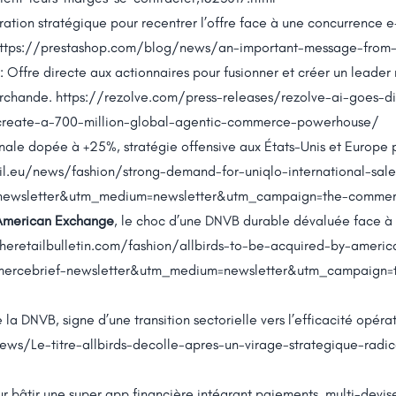
uration stratégique pour recentrer l’offre face à une concurrence 
ttps://prestashop.com/blog/news/an-important-message-from-
: Offre directe aux actionnaires pour fusionner et créer un lead
marchande.
https://rezolve.com/press-releases/rezolve-ai-goes-
-create-a-700-million-global-agentic-commerce-powerhouse/
onale dopée à +25%, stratégie offensive aux États-Unis et Europe
il.eu/news/fashion/strong-demand-for-uniqlo-international-sal
ewsletter&utm_medium=newsletter&utm_campaign=the-commerce-
American Exchange
, le choc d’une DNVB durable dévaluée face à 
heretailbulletin.com/fashion/allbirds-to-be-acquired-by-americ
rcebrief-newsletter&utm_medium=newsletter&utm_campaign=th
 la DNVB, signe d’une transition sectorielle vers l’efficacité opéra
ews/Le-titre-allbirds-decolle-apres-un-virage-strategique-radic
r bâtir une super app financière intégrant paiements, multi-devise