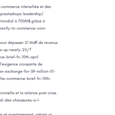
e-commerce intensifiée et des
prestashops-leadership/
er mondial à 700M$ grâce à
directly-to-commerce-com-
 pour dépasser 21 Md€ de revenus
es-up-nearly-25/?
brief-fri-10th-april
l’exigence croissante de
an-exchange-for-39-million-01-
e-commerce-brief-fri-10th-
tionnelle et la relance post-crise.
al-des-chaussures-a-l-
s et investissement, créant un