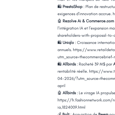
🛍️
PrestaShop
: Plan de restruct
exigences d’innovation accrue.
h
🤖
Rezolve Ai & Commerce.com
l’intégration IA et l’expansion 
shareholders-with-proposal-to
🛍️
Uniqlo
: Croissance internati
annuels.
https://www.retaildeta
utm_source=thecommercebrief-n
🛍️
Allbirds
: Racheté 39 M$ par
rentabilité réelle.
https://www.t
04-2026/?utm_source=thecomme
april
🤖
Allbirds
: Le virage IA propulse
https://fr.fashionnetwork.com/n
ia,1824009.html
💰
Bolt
: Acquisition de
Beem
pou