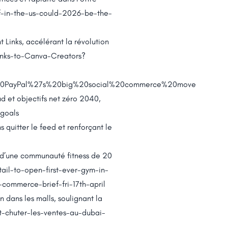
f-in-the-us-could-2026-be-the-
 Links, accélérant la révolution
nks-to-Canva-Creators?
20PayPal%27s%20big%20social%20commerce%20move
 et objectifs net zéro 2040,
goals
ns quitter le feed et renforçant le
ue d’une communauté fitness de 20
il-to-open-first-ever-gym-in-
mmerce-brief-fri-17th-april
 dans les malls, soulignant la
t-chuter-les-ventes-au-dubai-