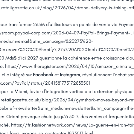
retailgazette.co.uk/blog/2026/04/drone-delivery-is-taking-of
our transformer 265M d’utilisateurs en points de vente via Payment
wsroom.paypal-corp.com/2026-04-09-PayPal-Brings-Payment-Li
m_medium=email&utm_campaign=%23273%20-
20takeover%2C%20Shopify%27s%20AI%20Toolkit%2C%20and%
0 Mds$ d’ici 2027 questionne la cohérence entre croissance cloud
re.
https://www.theregister.com/2026/04/10/amazon_climate_
 clic intégré sur
Facebook
et
Instagram
, révolutionnant l’achat sa
/x.com/PayPal/status/2041581775172833501
sport à Miami, levier d’intégration verticale et extension physiq
retailgazette.co.uk/blog/2026/04/gymshark-moves-beyond-reta
brief-newsletter&utm_medium=newsletter&utm_campaign=the-co
en-Orient provoque chute jusqu’à 50 % des ventes et fréquentation
arché.
https://fr.fashionnetwork.com/news/La-guerre-en-iran-fai
ient-leurs-marges-se-contracter,1823017.html