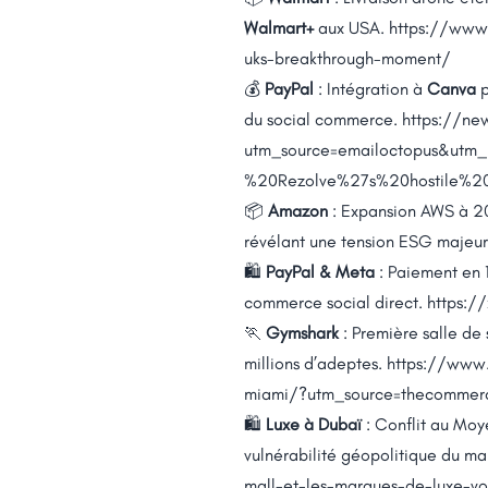
Walmart+
aux USA.
https://www.
uks-breakthrough-moment/
💰
PayPal
: Intégration à
Canva
p
du social commerce.
https://ne
utm_source=emailoctopus&ut
%20Rezolve%27s%20hostile%
📦
Amazon
: Expansion AWS à 20
révélant une tension ESG majeu
🛍️
PayPal & Meta
: Paiement en 1
commerce social direct.
https:/
🏃
Gymshark
: Première salle de 
millions d’adeptes.
https://www.
miami/?utm_source=thecommerce
🛍️
Luxe à Dubaï
: Conflit au Moy
vulnérabilité géopolitique du m
mall-et-les-marques-de-luxe-vo