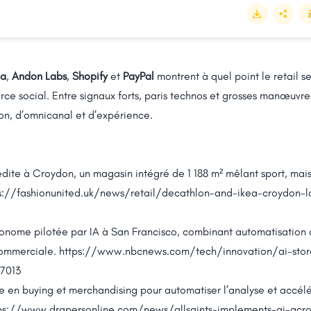
ea
,
Andon Labs
,
Shopify
et
PayPal
montrent à quel point le retail s
ce social. Entre signaux forts, paris technos et grosses manœuvr
ion, d’omnicanal et d’expérience.
édite à Croydon, un magasin intégré de 1 188 m² mêlant sport, mais
s://fashionunited.uk/news/retail/decathlon-and-ikea-croydon-la
onome pilotée par IA à San Francisco, combinant automatisation
commerciale.
https://www.nbcnews.com/tech/innovation/ai-store
7013
ve en buying et merchandising pour automatiser l’analyse et accélé
ps://www.drapersonline.com/news/allsaints-implements-ai-acr