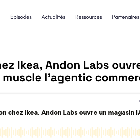
s
Épisodes
Actualités
Ressources
Partenaires
ez Ikea, Andon Labs ouvr
y muscle l’agentic comme