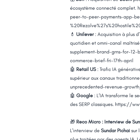
écosystème connecté complet.
h
peer-to-peer-payments-app-b
%20Rezolve%27s%20hostile%
💄
Unilever
: Acquisition à plus 
quotidien et omni-canal maîtrisé
supplement-brand-grns-for-12-
commerce-brief-fri-17th-april
🤖
Retail US
: Trafic IA générati
supérieur aux canaux traditionne
unprecedented-revenue-growth
🤖
Google
: L’IA transforme le se
des SERP classiques.
https://ww
🎁
Reco Micro : Interview de Su
L’interview de
Sundar Pichai
sur 
plus traitées par des agents IA. L