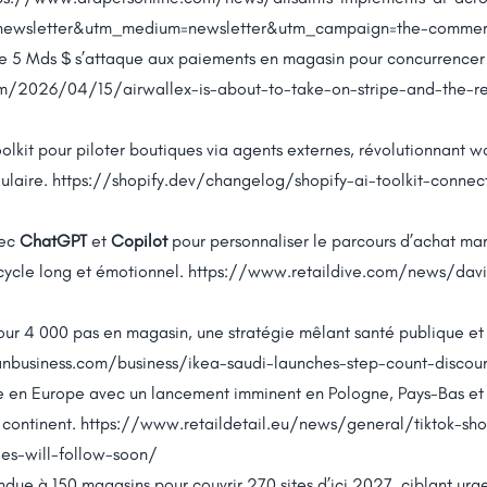
ewsletter&utm_medium=newsletter&utm_campaign=the-commerce-
sée 5 Mds $ s’attaque aux paiements en magasin pour concurrence
m/2026/04/15/airwallex-is-about-to-take-on-stripe-and-the-res
oolkit pour piloter boutiques via agents externes, révolutionnant
dulaire.
https://shopify.dev/changelog/shopify-ai-toolkit-connect
vec
ChatGPT
et
Copilot
pour personnaliser le parcours d’achat mar
cycle long et émotionnel.
https://www.retaildive.com/news/davi
our 4 000 pas en magasin, une stratégie mêlant santé publique et
nbusiness.com/business/ikea-saudi-launches-step-count-discou
e en Europe avec un lancement imminent en Pologne, Pays-Bas et 
 continent.
https://www.retaildetail.eu/news/general/tiktok-sh
es-will-follow-soon/
ndue à 150 magasins pour couvrir 270 sites d’ici 2027, ciblant urge