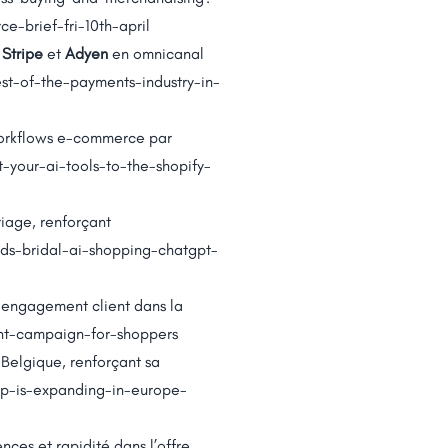
brief-fri-10th-april
r
Stripe
et
Adyen
en omnicanal
t-of-the-payments-industry-in-
 workflows e-commerce par
-your-ai-tools-to-the-shopify-
iage, renforçant
ds-bridal-ai-shopping-chatgpt-
 engagement client dans la
nt-campaign-for-shoppers
Belgique, renforçant sa
op-is-expanding-in-europe-
nces et rapidité dans l’offre