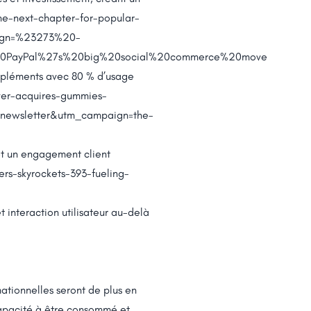
e-next-chapter-for-popular-
ign=%23273%20-
20PayPal%27s%20big%20social%20commerce%20move
ompléments avec 80 % d’usage
ver-acquires-gummies-
=newsletter&utm_campaign=the-
 et un engagement client
ers-skyrockets-393-fueling-
t interaction utilisateur au-delà
mationnelles seront de plus en
capacité à être consommé et