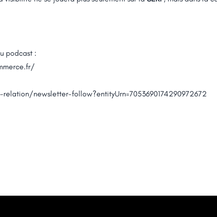
u podcast :
mmerce.fr/
d-relation/newsletter-follow?entityUrn=7053690174290972672