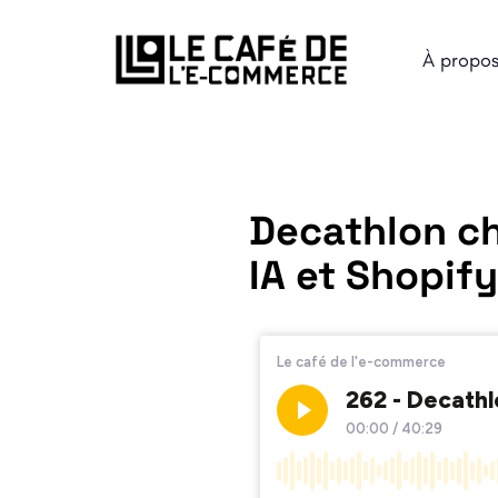
À propo
Decathlon ch
IA et Shopif