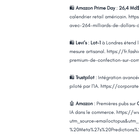
🛍️
Amazon Prime Day
:
26,4 Md
calendrier retail américain.
http
avec-264-milliards-de-dollars-
🛍️
Levi's
:
Lot-1
à Londres étend l
mesure artisanal.
https://fr.fas
premium-de-confection-sur-com
🛍️
Trustpilot
: Intégration avancé
piloté par l’IA.
https://corporate
🤖
Amazon
: Premières pubs sur
IA dans le commerce.
https://w
utm_source=emailoctopus&ut
%20Meta%27s%20Prediction