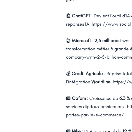
🤖
ChatGPT
: Devient l’outil d’I
réponses IA.
https://www.socia
🤖
Microsoft
:
2,5 milliards
invest
transformation métier à grande 
company-with-2-5-billion-com
💰
Crédit Agricole
: Reprise tota
l’intégration
Worldline
.
https://
🛍️
Cafom
: Croissance de
6,3 %
services digitaux omnicanaux.
ht
portes-par-le-e-commerce/
🛍️
Nike
: Digital en recul de
12 %