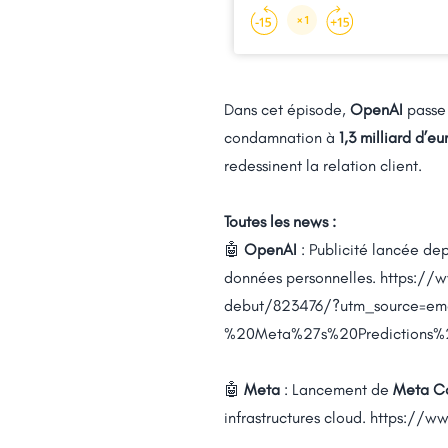
Dans cet épisode,
OpenAI
passe 
condamnation à
1,3 milliard d’eu
redessinent la relation client.
Toutes les news :
🤖
OpenAI
: Publicité lancée de
données personnelles.
https://
debut/823476/?utm_source=e
%20Meta%27s%20Prediction
🤖
Meta
: Lancement de
Meta C
infrastructures cloud.
https://ww