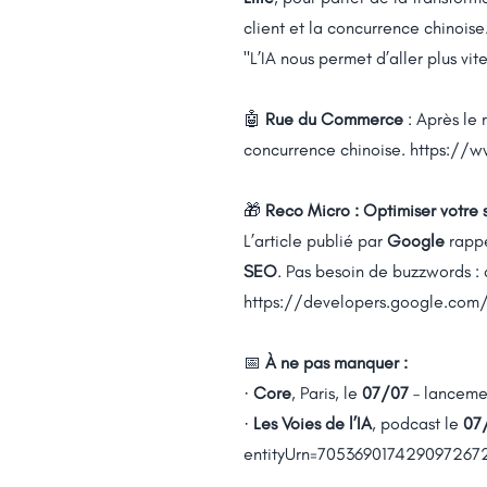
client et la concurrence chinoise
"L’IA nous permet d’aller plus vit
🤖
Rue du Commerce
: Après le 
concurrence chinoise.
https://w
🎁
Reco Micro : Optimiser votre 
L’article publié par
Google
rappe
SEO
. Pas besoin de buzzwords : 
https://developers.google.com
📅
À ne pas manquer :
·
Core
, Paris, le
07/07
– lanceme
·
Les Voies de l’IA
, podcast le
07
entityUrn=705369017429097267