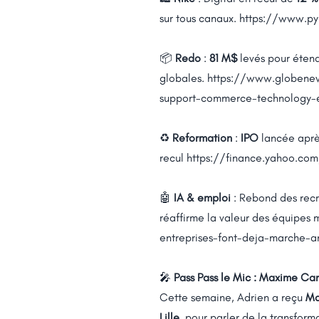
sur tous canaux.
https://www.py
📦
Redo
:
81 M$
levés pour étend
globales.
https://www.globene
support-commerce-technology-e
♻️
Reformation
:
IPO
lancée apr
recul
https://finance.yahoo.com
🤖
IA & emploi
: Rebond des recru
réaffirme la valeur des équipes 
entreprises-font-deja-marche-ar
🎤
Pass Pass le Mic : Maxime Ca
Cette semaine, Adrien a reçu
Ma
Lille
, pour parler de la transfor