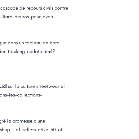
cascade de recours civils contre
lliard-deuros-pour-avoir-
ique dans un tableau de bord
er-tracking-update.html?
Lidl
sur la culture streetwear et
ns-les-collections-
gré la promesse d’une
hop-1-of-sellers-drive-60-of-