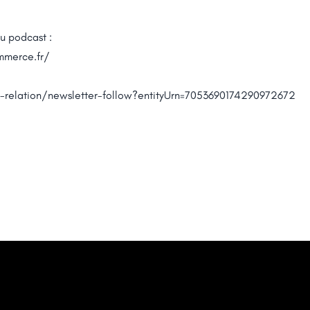
u podcast :
mmerce.fr/
d-relation/newsletter-follow?entityUrn=7053690174290972672