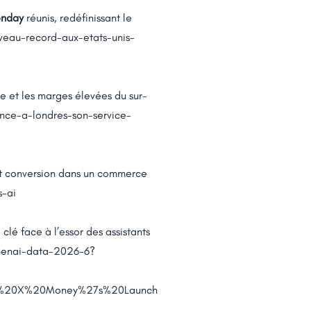
onday
réunis, redéfinissant le
eau-record-aux-etats-unis-
e et les marges élevées du sur-
nce-a-londres-son-service-
 et conversion dans un commerce
s-ai
clé face à l’essor des assistants
openai-data-2026-6?
%20X%20Money%27s%20Launch