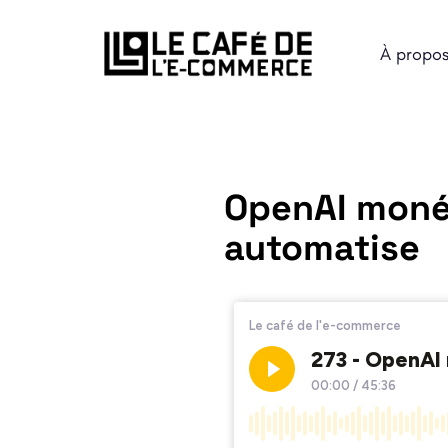
À propo
OpenAI monét
automatise