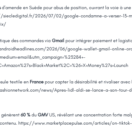
s
d’amende en Suède pour abus de position, ouvrant la voie à une 
://siecledigital.fr/2026/07/02/google-condamne-a-verser-13-mi
ix/
atique des commandes via
Gmail
pour intégrer paiement et logist
androidheadlines.com/2026/06/google-wallet-gmail-online-ord
_medium=email&utm_campaign=%23284+-
2C+Amazon%27s+Black+Market%2C+%26+X+Money%27s+Launch
sule textile en
France
pour capter la désirabilité et rivaliser avec
.fashionnetwork.com/news/Apres-lidl-aldi-se-lance-a-son-tour-da
s génèrent
60 %
du
GMV
US, révélant une concentration forte mal
 contenu.
https://www.marketplacepulse.com/articles/on-tiktok-s