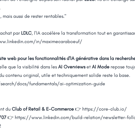
.
e, mais aussi de rester rentables."
rachat par
LDLC
, l’IA accélère la transformation tout en garantissa
ww.linkedin.com/in/maximecaraboeuf/
site web pour les fonctionnalités d’IA générative dans la recherc
lle que la visibilité dans les
AI Overviews
et
AI Mode
repose touj
du contenu original, utile et techniquement solide reste la base.
/search/docs/fundamentals/ai-optimization-guide
nt du
Club of Retail & E-Commerce
👉
https://core-club.io/
/07
👉
https://www.linkedin.com/build-relation/newsletter-fol
2