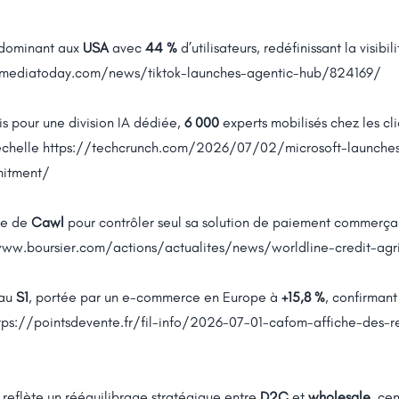
A dominant aux
USA
avec
44 %
d’utilisateurs, redéfinissant la visib
lmediatoday.com/news/tiktok-launches-agentic-hub/824169/
is pour une division IA dédiée,
6 000
experts mobilisés chez les cli
échelle
https://techcrunch.com/2026/07/02/microsoft-launches
mitment/
le de
Cawl
pour contrôler seul sa solution de paiement commerçan
www.boursier.com/actions/actualites/news/worldline-credit-agr
au
S1
, portée par un e-commerce en Europe à
+15,8 %
, confirmant
tps://pointsdevente.fr/fil-info/2026-07-01-cafom-affiche-des-re
reflète un rééquilibrage stratégique entre
D2C
et
wholesale
, ce