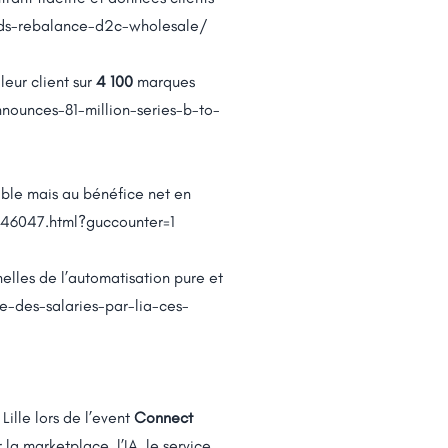
nds-rebalance-d2c-wholesale/
leur client sur
4 100
marques
nces-81-million-series-b-to-
ble mais au bénéfice net en
646047.html?guccounter=1
elles de l’automatisation pure et
e-des-salaries-par-lia-ces-
à Lille lors de l’event
Connect
r la marketplace, l’IA, le service