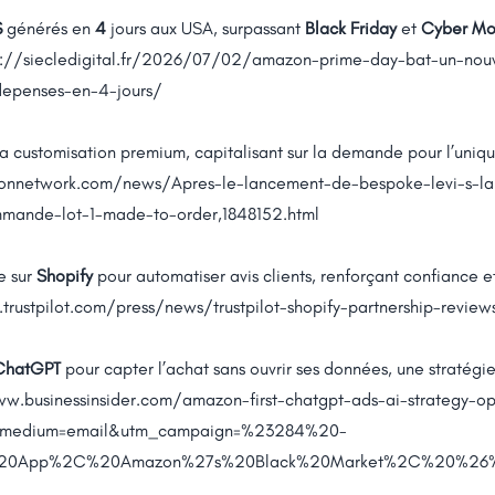
$
générés en
4
jours aux USA, surpassant
Black Friday
et
Cyber M
s://siecledigital.fr/2026/07/02/amazon-prime-day-bat-un-nouv
depenses-en-4-jours/
a customisation premium, capitalisant sur la demande pour l’uniqu
hionnetwork.com/news/Apres-le-lancement-de-bespoke-levi-s-la
mande-lot-1-made-to-order,1848152.html
e sur
Shopify
pour automatiser avis clients, renforçant confiance
.trustpilot.com/press/news/trustpilot-shopify-partnership-review
ChatGPT
pour capter l’achat sans ouvrir ses données, une stratégie 
ww.businessinsider.com/amazon-first-chatgpt-ads-ai-strategy-
m_medium=email&utm_campaign=%23284%20-
s%20App%2C%20Amazon%27s%20Black%20Market%2C%20%26