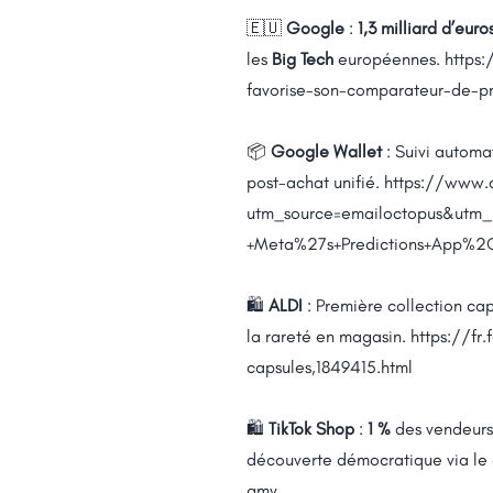
🇪🇺
Google
:
1,3 milliard d’euro
les
Big Tech
européennes.
https
favorise-son-comparateur-de-pr
📦
Google Wallet
: Suivi autom
post-achat unifié.
https://www.
utm_source=emailoctopus&utm
+Meta%27s+Predictions+App%
🛍️
ALDI
: Première collection cap
la rareté en magasin.
https://fr
capsules,1849415.html
🛍️
TikTok Shop
:
1 %
des vendeur
découverte démocratique via le
gmv