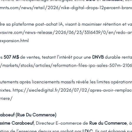
mnts.com/news/retail/2026/nike-digital-drops-12percent-bra
re sa plateforme post-achat IA, visant à maximiser rétention et va
wswire.com/news-release/2026/06/23/3316439/0/en/redo-annou
xpansion.html
ès
507 M$
de ventes, testant l’intérêt pour une
DNVB
durable renta
/markets/stocks/articles/reformation-files-ipo-sales-507m-210
tements après licenciements massifs révèle les limites opérationn
mixtes.
https://siecledigital.fr/2026/07/02/apres-avoir-remplac
riere/
raboeuf (
Rue Du Commerce
)
xime Caraboeuf
, Directeur E-commerce de
Rue du Commerce
, 
mation de l’enseigne depuis son rachat par
LDLC
. Ils ont échangé su