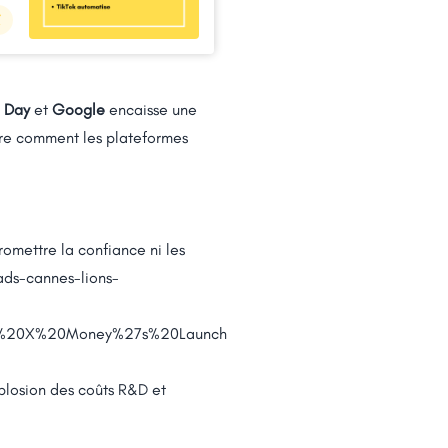
 Day
et
Google
encaisse une
tre comment les plateformes
romettre la confiance ni les
ds-cannes-lions-
%20X%20Money%27s%20Launch
plosion des coûts R&D et