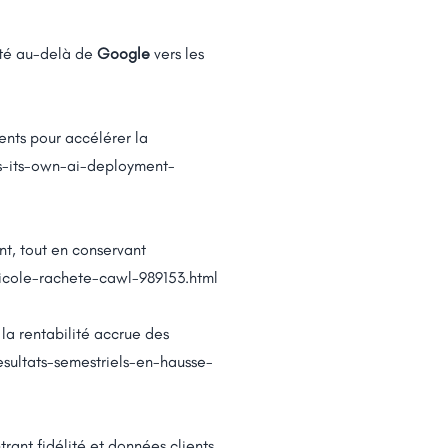
ilité au-delà de
Google
vers les
ents pour accélérer la
-its-own-ai-deployment-
t, tout en conservant
icole-rachete-cawl-989153.html
 la rentabilité accrue des
sultats-semestriels-en-hausse-
ntrant fidélité et données clients