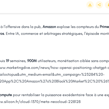
à l’offensive dans la pub,
Amazon
explose les compteurs du
Prime
ros
. Entre IA, commerce et arbitrages stratégiques, l’épisode mon
puis
19
semaines,
900M
utilisateurs, monétisation ciblée sans comp
www.marketingdive.com/news/how-openai-positioning-chatgpt-a
mailoctopus&utm_medium=email&utm_campaign=%23284%20-
s%20App%2C%20Amazon%27s%20Black%20Market%2C%20%26
ompute
pour rentabiliser la puissance excédentaire face à une ex
w.silicon.fr/cloud-1370/meta-neocloud-228128