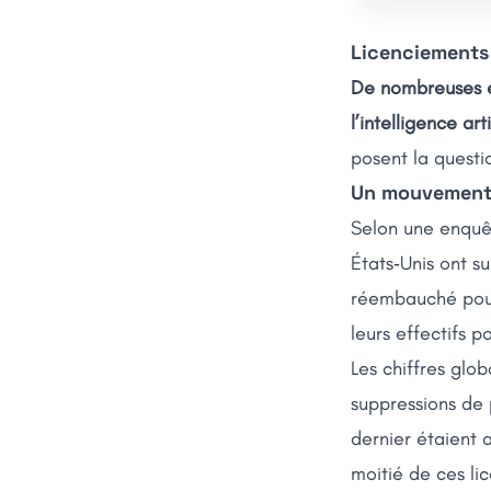
Licenciements l
De nombreuses en
l’intelligence arti
posent la questi
Un mouvement 
Selon une enquê
États‑Unis ont s
réembauché pour
leurs effectifs p
Les chiffres glo
suppressions de 
dernier étaient a
moitié de ces li