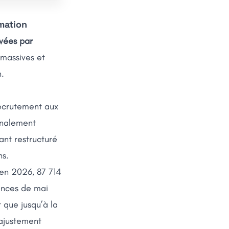
rmation
vées par
massives et
n.
recrutement aux
finalement
nt restructuré
ns.
en 2026, 87 714
onces de mai
t que jusqu’à la
 ajustement