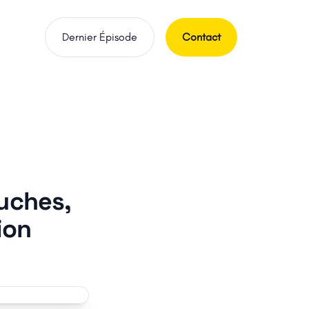
Dernier Épisode
Contact
auches,
ion