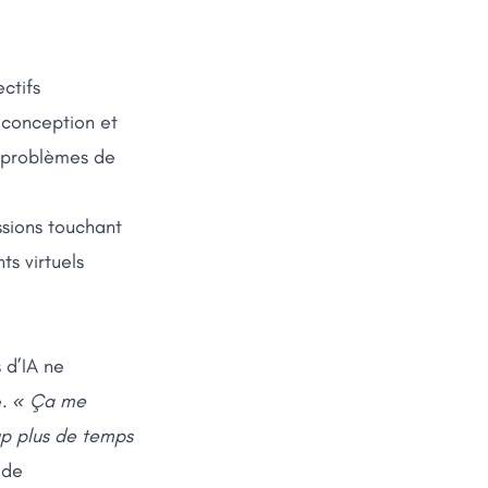
ctifs
 conception et
s problèmes de
sions touchant
ts virtuels
 d’IA ne
e.
« Ça me
up plus de temps
 de