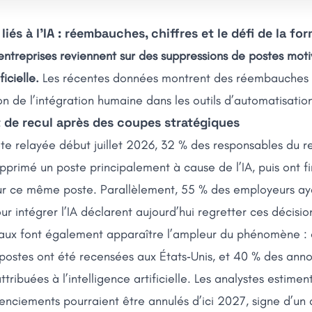
iés à l’IA : réembauches, chiffres et le défi de la fo
treprises reviennent sur des suppressions de postes moti
ficielle.
Les récentes données montrent des réembauches 
on de l’intégration humaine dans les outils d’automatisatio
de recul après des coupes stratégiques
te relayée début juillet 2026, 32 % des responsables du 
upprimé un poste principalement à cause de l’IA, puis ont 
 ce même poste. Parallèlement, 55 % des employeurs aya
our intégrer l’IA déclarent aujourd’hui regretter ces décisio
baux font également apparaître l’ampleur du phénomène : 
postes ont été recensées aux États‑Unis, et 40 % des ann
ttribuées à l’intelligence artificielle. Les analystes estimen
cenciements pourraient être annulés d’ici 2027, signe d’un