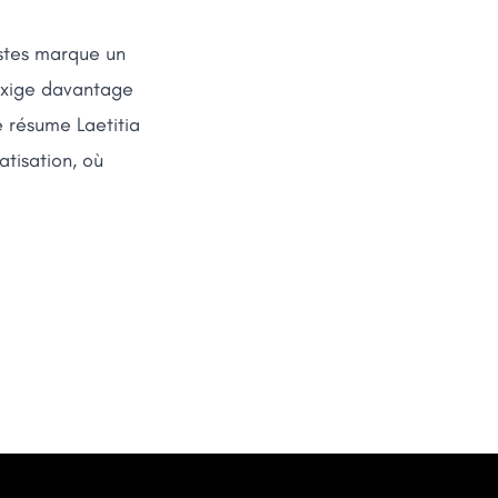
ostes marque un
 exige davantage
 résume Laetitia
tisation, où