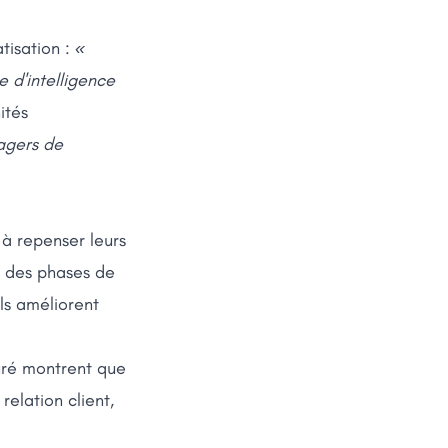
tisation :
«
e d'intelligence
ités
nagers de
à repenser leurs
ec des phases de
ls améliorent
turé montrent que
relation client,