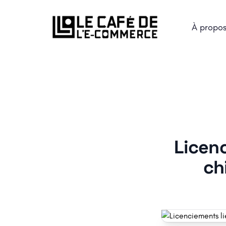
À propo
Licenc
ch