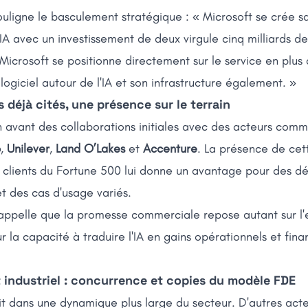
ligne le basculement stratégique : « Microsoft se crée sa
A avec un investissement de deux virgule cinq milliards de d
 Microsoft se positionne directement sur le service en plus
 logiciel autour de l'IA et son infrastructure également. »
 déjà cités, une présence sur le terrain
 avant des collaborations initiales avec des acteurs com
p
,
Unilever
,
Land O’Lakes
et
Accenture
. La présence de cet
 clients du Fortune 500 lui donne un avantage pour des d
t des cas d'usage variés.
rappelle que la promesse commerciale repose autant sur l'
r la capacité à traduire l'IA en gains opérationnels et fina
industriel : concurrence et copies du modèle FDE
rit dans une dynamique plus large du secteur. D'autres act