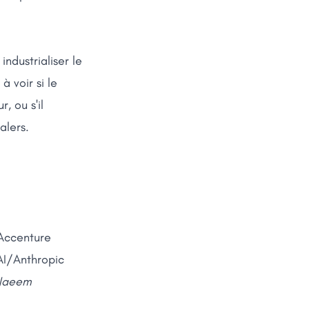
industrialiser le
 voir si le
, ou s'il
alers.
 Accenture
AI/Anthropic
n Naeem