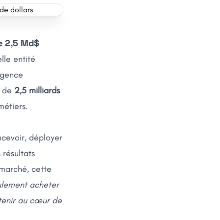
de 2,5 Md$
lle entité
igence
r de
2,5 milliards
métiers.
cevoir, déployer
 résultats
 marché, cette
ulement acheter
ntenir au cœur de