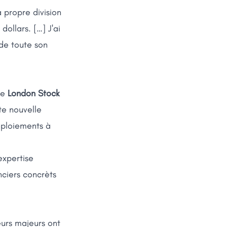
 propre division
ollars. […] J'ai
 de toute son
me
London Stock
te nouvelle
éploiements à
expertise
nciers concrèts
eurs majeurs ont