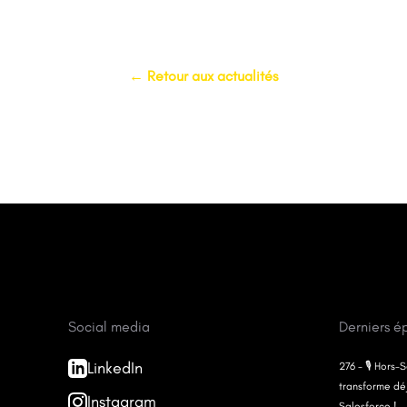
← Retour aux actualités
Social media
Derniers é
LinkedIn
276 - 🎙️ Hors
transforme dé
Instagram
Salesforce !