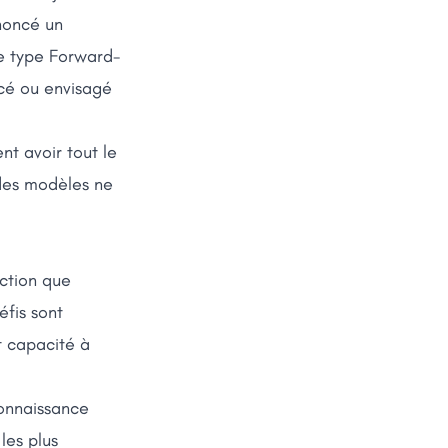
oncé un
e type Forward-
cé ou envisagé
nt avoir tout le
 des modèles ne
iction que
éfis sont
t capacité à
connaissance
les plus