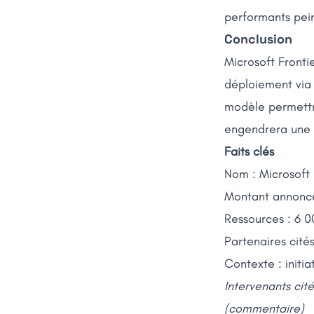
performants pein
Conclusion
Microsoft Frontier
déploiement via 
modèle permettra
engendrera une n
Faits clés
Nom : Microsoft
Montant annoncé 
Ressources : 6 0
Partenaires cité
Contexte : initi
Intervenants cit
(commentaire)