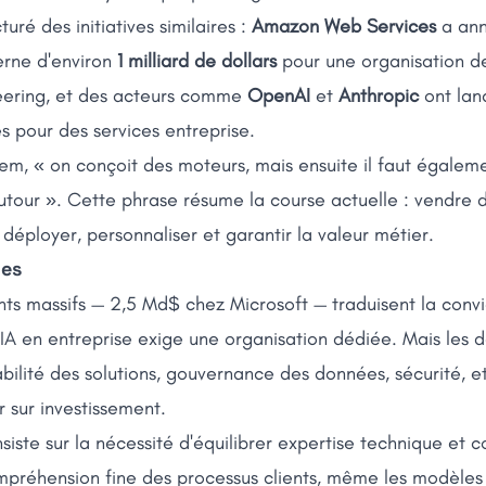
ré des initiatives similaires :
Amazon Web Services
a ann
rne d'environ
1 milliard de dollars
pour une organisation d
ering, et des acteurs comme
OpenAI
et
Anthropic
ont lan
es pour des services entreprise.
m, « on conçoit des moteurs, mais ensuite il faut égaleme
autour ». Cette phrase résume la course actuelle : vendre
aut déployer, personnaliser et garantir la valeur métier.
ues
nts massifs — 2,5 Md$ chez Microsoft — traduisent la conv
l'IA en entreprise exige une organisation dédiée. Mais les d
bilité des solutions, gouvernance des données, sécurité, e
r sur investissement.
nsiste sur la nécessité d'équilibrer expertise technique et 
mpréhension fine des processus clients, même les modèles 