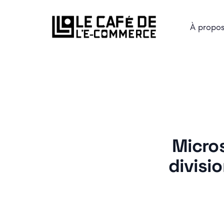
À propo
Micros
divisi