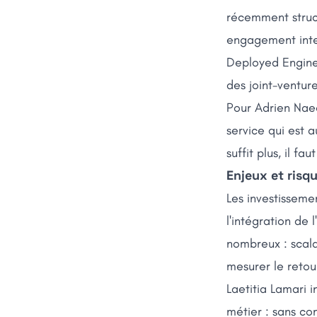
récemment structu
engagement inte
Deployed Engine
des joint-ventur
Pour Adrien Naee
service qui est 
suffit plus, il f
Enjeux et risq
Les investisseme
l'intégration de 
nombreux : scala
mesurer le retou
Laetitia Lamari i
métier : sans co