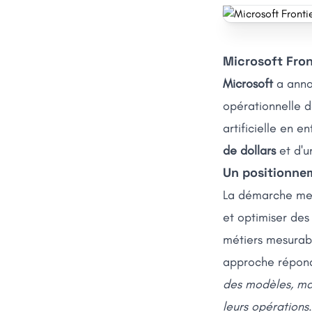
Microsoft Fron
Microsoft
a anno
opérationnelle d
artificielle en 
de dollars
et d'u
Un positionnem
La démarche met
et optimiser des 
métiers mesurabl
approche répond 
des modèles, mai
leurs opérations
.