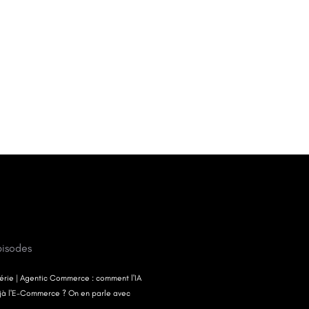
pisodes
-Série | Agentic Commerce : comment l'IA
jà l'E-Commerce ? On en parle avec