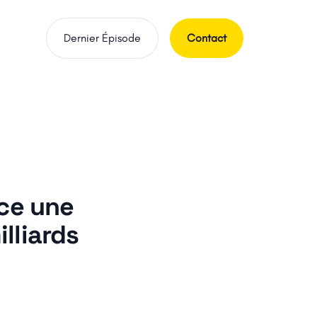
Dernier Épisode
Contact
nce une
lliards